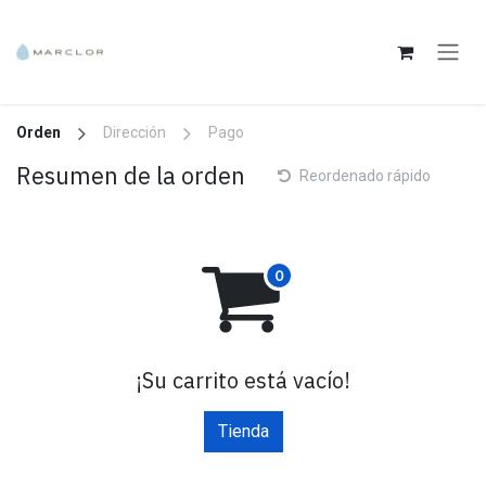
Ir al contenido
Orden
Dirección
Pago
Resumen de la orden
Reordenado rápido
¡Su carrito está vacío!
Tienda